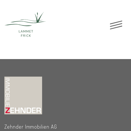
G1.3
14. JANUAR
2022
Zehnder Immobilien AG