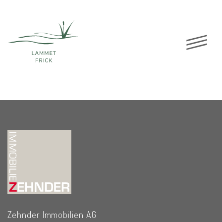
F4.1
8. FEBRUAR
2022
Zehnder Immobilien AG